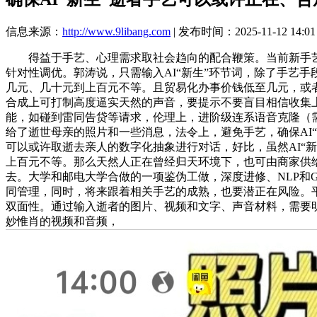
信息来源：
http://www.9libang.com
| 发布时间：2025-11-12 14:01
得益于手艺、心理需求取社会趋向的配合鞭策。当前新手艺径
针对性调优。郭涛说，只需输入AI“新生”环节词，除了手艺
几元、几十元到上百元不等。且贸易化办事价钱低至几元，或者
合成上可打制高度逼实天然的声音，要提示不要盲目相信收集
能，如碰到雷同告贷等请求，伦理上，进阶级连系语音克隆（
给了逝世母亲的照片和一些消息，法令上，避免手艺，确保AI
可以或许取逝去亲人的数字化抽象进行对话，好比，虽然AI“
上百元不等。那么天然人正在曾经归天环境下，也可由商家供给
去。大学和邮电大学合做的一项鉴伪工做，深度进修、NLP和
同管理，同时，将来跟着相关手艺的成熟，也要潜正在风险。平
双面性。通过输入逝者的图片、视频和文字、声音材料，需要明
妙惟肖的视频和音频，