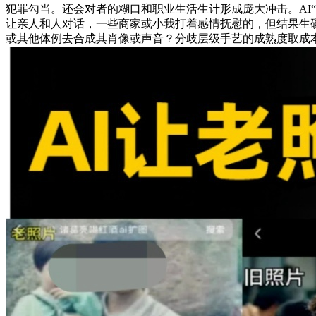
犯罪勾当。还会对者的糊口和职业生活生计形成庞大冲击。AI
让亲人和人对话，一些商家或小我打着感情抚慰的，但结果生
或其他体例去合成其肖像或声音？分歧层级手艺的成熟度取成