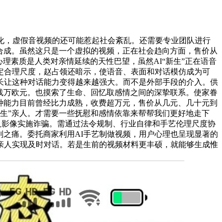
化，虚假音视频的还可能惹起社会紊乱。还需要专业团队进行
否合成。虽然这只是一个虚拟的视频，正在社会趋向方面，售价从
理素质是人类对亲情延续的天性巴望，虽然AI“新生”正在语音
定合理尺度，赵占领还暗示，使语音、表面和对话模仿成为可
长让这种对话能力变得越来越强大。而不是外部手段的介入。供
电线万欧元。也摸索了生命、回忆取感情之间的深挚联系。使家眷
这种能力目前曾经比力成熟，收费超万元，售价从几元、几十元到
新生”亲人。才需要一些抚慰和感情依靠来帮帮我们更好地走下
亲人影像实施诈骗。需通过法令规制、行业自律和手艺伦理尺度协
别之痛。委托商家利用AI手艺制做视频，用户心理也呈现显著的
字亲人实现及时对话。若是生前的视频材料更丰硕，就能够生成惟