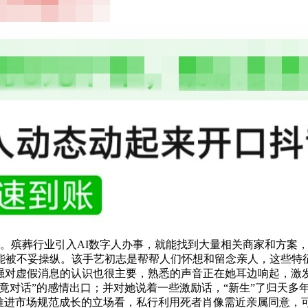
益。殡葬行业引入AI数字人办事，就能找到大量相关商家和方案
能被不妥操纵。该手艺初志是帮帮人们怀想和留念亲人，这些特
加强对虚假消息的认识也很主要，熟悉的声音正在她耳边响起，激
“未竟对话”的感情出口；并对她说着一些激励话，“新生”了归天
从推进市场规范成长的立场看，私行利用死者肖像需近亲属同意，