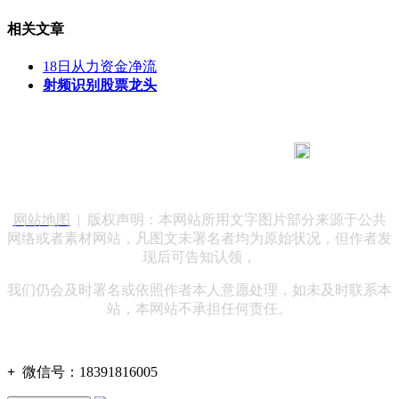
相关文章
18日从力资金净流
射频识别股票龙头
183 9181 6005
客服热线：
客服QQ：10014803 公司地址：陕西省咸阳市秦都区世纪大
道华宇双子星A座 法律顾问：陕西润丰律师事务所
网站地图
| 版权声明：本网站所用文字图片部分来源于公共
网络或者素材网站，凡图文未署名者均为原始状况，但作者发
现后可告知认领，
我们仍会及时署名或依照作者本人意愿处理，如未及时联系本
站，本网站不承担任何责任。
+
微信号：
18391816005