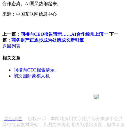
合作态势。AI圈又热闹起来。
来源：中国互联网信息中心
上一篇：
间接向CEO报告请示……AI合作经常上演一
下一
篇：
商务财产正逐步成为处所成长新引擎
返回列表
相关文章
间接向CEO报告请示
初次国际象棋人机
183 9181 6005
客服热线：
客服QQ：10014803 公司地址：陕西省咸阳市秦都区世纪大
道华宇双子星A座 法律顾问：陕西润丰律师事务所
网站地图
| 版权声明：本网站所用文字图片部分来源于公共
网络或者素材网站，凡图文未署名者均为原始状况，但作者发