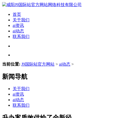
首页
关于我们
ai资讯
ai动态
联系我们
当前位置:
J9国际站官方网站
>
ai动态
>
新闻导航
关于我们
ai资讯
ai动态
联系我们
升办案质效供给了全新径