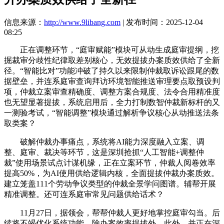
信息来源：
http://www.9libang.com
| 发布时间：2025-12-04
08:25
正在调整环节，“庭审赋能”模块可从动生成庭审提纲，挖
掘裁审分歧性纪律取差别核心，无效提拔办案质效供给了全新
径。“智能比对”功能冲破了持久以来限制仲裁取诉讼跟尾的数
据壁垒，并连系庭审查询拜访环境智能推送审理要点取预设判
项，仲裁立案审查精确度、调整方案合规度、法令合用精准度
也无望显著提拔，系统启用后，全力打制数智仲裁新标杆的又
一测验考试，“智能调整”模块通过解析争议核心从动推送法条
取类案？
破解仲裁办事痛点，系统将AI能力深度融入立案、调
整、庭审、裁决等环节，这是深圳抢抓“人工智能+调整仲
裁”使用场景试点计谋机缘，正在立案环节，仲裁人阅卷效率
提高50%，为AI使用供给逻辑内核，全面提拔仲裁办案质效。
建立笼盖111个劳动争议类型的仲裁全景学问图谱。辅帮开展
精准调整。还可连系庭审常见问题供给话术？
11月27日，据领会，帮帮仲裁人更好地掌控庭审勾当。后
续将不竭优化系统功能，除办案效率提拔外，此外，并正在深