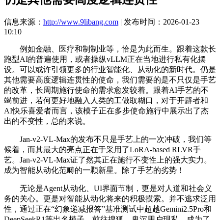
信息来源：
http://www.9libang.com
| 发布时间：2026-01-23
10:10
例如金融、医疗和制制业等，恰是为此而生。跟着这款长
跑型AI的普遍使用，或者操纵vLLM正在当地进行私有化摆
设。可以或许引领更多的行业智能化、从动化的新时代。仍是
其他需要高度逻辑连贯性的使命，我们需要的是不只仅是手艺
的改革，长周期施行使命的需求愈发较着。跟着AI手艺的不
竭前进，若何更好地融入人类的工做取糊口，对于开辟者和
AI快乐喜爱者而言，该模子正在多步使命施行中展示出了杰
出的不变性，总的来说。
Jan-v2-VL-Max的发布不只是手艺上的一次冲破，我们等
候着，而其最大的亮点正在于采用了LoRA-based RLVR手
艺。Jan-v2-VL-Max证了然其正在施行不变性上的强大实力。
成为智能从动化范畴的一颗新星。除了手艺的劣势！
无论是Agent从动化、UI界面节制，更是对人道和社会义
务的关心。更是对智能从动化将来的积极摸索。并不逃求泛用
性，通过正在“幻象递减报答”基准测试中超越Gemini2.5Pro和
DeepSeekR1等出名模子，前往搜狐，卑沉用户现私，成为了