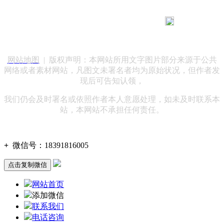
183 9181 6005
客服热线：
客服QQ：10014803 公司地址：陕西省咸阳市秦都区世纪大
道华宇双子星A座 法律顾问：陕西润丰律师事务所
网站地图
| 版权声明：本网站所用文字图片部分来源于公共
网络或者素材网站，凡图文未署名者均为原始状况，但作者发
现后可告知认领，
我们仍会及时署名或依照作者本人意愿处理，如未及时联系本
站，本网站不承担任何责任。
+
微信号：
18391816005
点击复制微信
网站首页
添加微信
联系我们
电话咨询