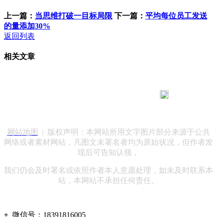
上一篇：
当思维打破一目标局限
下一篇：
平均每位员工发送
的量添加30%
返回列表
相关文章
183 9181 6005
客服热线：
客服QQ：10014803 公司地址：陕西省咸阳市秦都区世纪大
道华宇双子星A座 法律顾问：陕西润丰律师事务所
网站地图
| 版权声明：本网站所用文字图片部分来源于公共
网络或者素材网站，凡图文未署名者均为原始状况，但作者发
现后可告知认领，
我们仍会及时署名或依照作者本人意愿处理，如未及时联系本
站，本网站不承担任何责任。
+
微信号：
18391816005