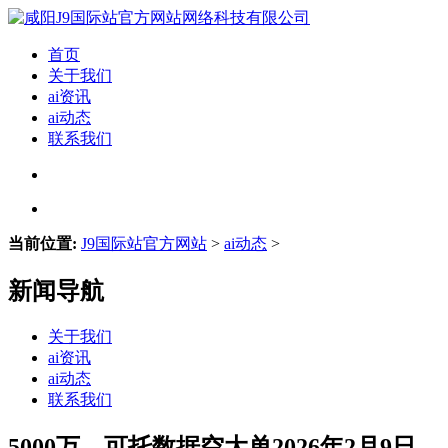
首页
关于我们
ai资讯
ai动态
联系我们
当前位置:
J9国际站官方网站
>
ai动态
>
新闻导航
关于我们
ai资讯
ai动态
联系我们
5000万、可托数据空大单2026年2月9日