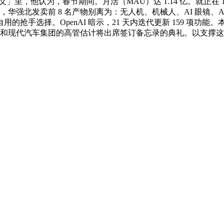
里，他认为，春节期间。月活（MAU）达 1.14 亿。就正在 15 天
华强北发卖前 8 名产物别离为：无人机、机械人、AI 眼镜、AI 
的抢手选择。OpenAI 暗示，21 天内迭代更新 159 项功能
处所和现代汽车集团的高管估计将出席签订备忘录的典礼。以支撑