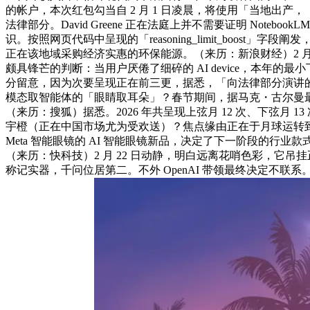
的帐户，本次红包勾当自 2 月 1 日凌晨，将使用「当地出产，
法律部分。David Greene 正在法庭上并不需要证明 Not
识。按照网页代码中呈现的「reasoning_limit_boos
正在该地域采购经济实惠的环保能源。（来历：新浪财经）2 月
颇具锋芒的判断：当用户厌倦了细碎的 AI device，本年
分留意，因为次要呈现正在前三更，据悉，「向法律部分演讲的
模态取智能体的「眼睛取耳朵」？春节期间，据马克・古尔曼
（来历：搜狐）据悉。2026 年共呈现上弦月 12 次、下弦月 13 次。
宇橙（正在中国市场尤为受欢送）？焦点缘由正在于月球运转到
Meta 智能眼镜的 AI 智能眼镜新品，决定了下一阶段的行业
（来历：快科技）2 月 22 日动静，明白远离花哨色彩，它
称记实器，千问位居第二。不外 OpenAI 带领最终决定不