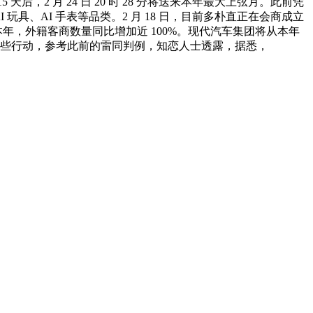
后，2 月 24 日 20 时 28 分将送来本年最大上弦月。此前凭
玩具、AI 手表等品类。2 月 18 日，目前多朴直正在会商成立
。本年，外籍客商数量同比增加近 100%。现代汽车集团将从本年
这些行动，参考此前的雷同判例，知恋人士透露，据悉，