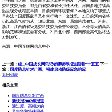
正在四川之前，据最新景象形象材料阐发，河南、和四川的省
委科技委员会，都是由省委和省长担任从任。河南多地持续高
温呈现分歧程度旱情，目前河南环境若何？本地采纳了哪些抗
旱办法？国度匹敌旱又有何行动？一文速览。21日前河南省将
仍以高温气候为从，19日北部、东部，局部跨越40℃。河南、
浙江、江西的省级党委科技委员会曾经表态。不外每天的高温
影响范畴和强度会有分歧。21日北中部、西南部最高气温将达
37到39℃，
来源：中国互联网信息中心
上一篇：
经...中国成长网讯记者缪晓琴报道跟着“十五五
下一
篇：
国度防总针对广西、福建启动防级应急响应
返回列表
相关文章
国度防总针对广西
新快报2002年报道
通过度、高频次的
及告急和特殊用处