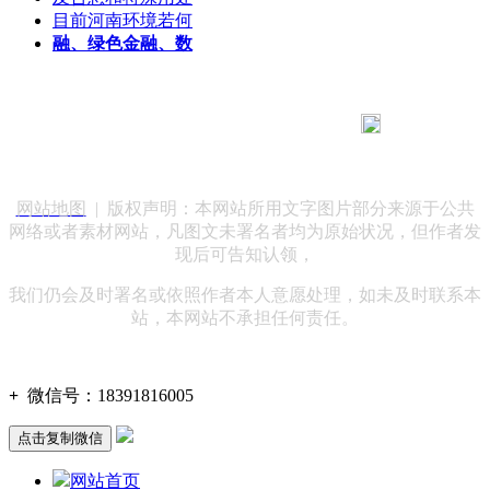
目前河南环境若何
融、绿色金融、数
183 9181 6005
客服热线：
客服QQ：10014803 公司地址：陕西省咸阳市秦都区世纪大
道华宇双子星A座 法律顾问：陕西润丰律师事务所
网站地图
| 版权声明：本网站所用文字图片部分来源于公共
网络或者素材网站，凡图文未署名者均为原始状况，但作者发
现后可告知认领，
我们仍会及时署名或依照作者本人意愿处理，如未及时联系本
站，本网站不承担任何责任。
+
微信号：
18391816005
点击复制微信
网站首页