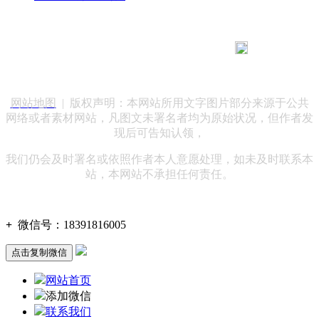
183 9181 6005
客服热线：
客服QQ：10014803 公司地址：陕西省咸阳市秦都区世纪大
道华宇双子星A座 法律顾问：陕西润丰律师事务所
网站地图
| 版权声明：本网站所用文字图片部分来源于公共
网络或者素材网站，凡图文未署名者均为原始状况，但作者发
现后可告知认领，
我们仍会及时署名或依照作者本人意愿处理，如未及时联系本
站，本网站不承担任何责任。
+
微信号：
18391816005
点击复制微信
网站首页
添加微信
联系我们