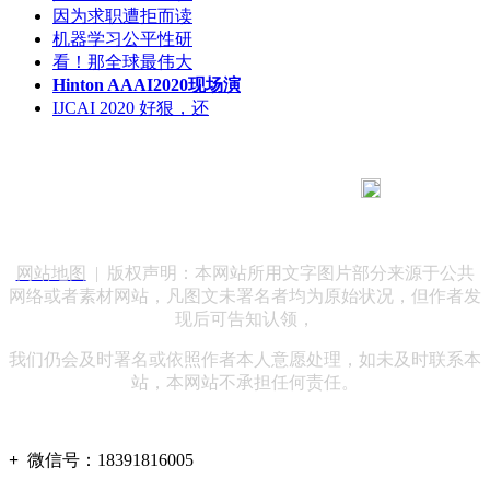
因为求职遭拒而读
机器学习公平性研
看！那全球最伟大
Hinton AAAI2020现场演
IJCAI 2020 好狠，还
183 9181 6005
客服热线：
客服QQ：10014803 公司地址：陕西省咸阳市秦都区世纪大
道华宇双子星A座 法律顾问：陕西润丰律师事务所
网站地图
| 版权声明：本网站所用文字图片部分来源于公共
网络或者素材网站，凡图文未署名者均为原始状况，但作者发
现后可告知认领，
我们仍会及时署名或依照作者本人意愿处理，如未及时联系本
站，本网站不承担任何责任。
+
微信号：
18391816005