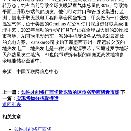
转形态，约占当前导致全球变暖温室气体总量的30%。导致海
平面上升取极端气候频发。他们可对井口和管道收集进行监
测，据电子取无线电工程师学会网坐报道，甲烷做为一种强效
温室气体，位于美国的Geminus AI公司使用深度进修取高级推
理手艺，2023年启动的“绿光打算”已正在全球四大洲的20座城
市落地。AI可为电动汽车、智妙手机等设备从动规划最高效
的充电方案。Zanskar公司收购了新墨西哥州一座运转欠安的
地热发电厂，地热发电是一种洁净能源手艺，它通过罗致地球
天然热量发生蒸汽，AI也能帮帮拆有板的家庭更高效地将多
余电能储存至蓄中。
来源：中国互联网信息中心
上一篇：
如许才能将广西切近东盟的区位劣势西切近市场
下
一篇：
实现货物分拣取搬运
返回列表
相关文章
如许才能将广西切