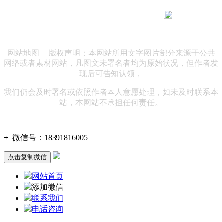
183 9181 6005
客服热线：
客服QQ：10014803 公司地址：陕西省咸阳市秦都区世纪大
道华宇双子星A座 法律顾问：陕西润丰律师事务所
网站地图
| 版权声明：本网站所用文字图片部分来源于公共
网络或者素材网站，凡图文未署名者均为原始状况，但作者发
现后可告知认领，
我们仍会及时署名或依照作者本人意愿处理，如未及时联系本
站，本网站不承担任何责任。
+
微信号：
18391816005
点击复制微信
网站首页
添加微信
联系我们
电话咨询