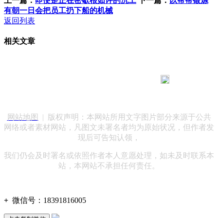
上一篇：
即便是正在密歇根如许的沉工
下一篇：
以帮帮锻炼
有朝一日会把员工扔下船的机械
返回列表
相关文章
183 9181 6005
客服热线：
客服QQ：10014803 公司地址：陕西省咸阳市秦都区世纪大
道华宇双子星A座 法律顾问：陕西润丰律师事务所
网站地图
| 版权声明：本网站所用文字图片部分来源于公共
网络或者素材网站，凡图文未署名者均为原始状况，但作者发
现后可告知认领，
我们仍会及时署名或依照作者本人意愿处理，如未及时联系本
站，本网站不承担任何责任。
+
微信号：
18391816005