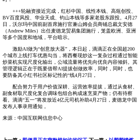
+++轮融资接近完成，红杉中国、线性本钱、高瓴创投、
BV百度风投、华业天成、钧山本钱等多家老股东跟投。4月27
日，沃尔玛中国前副首席施行官兼山姆会员商铺总裁文安德
（Andrew Miles）出任麦德龙贸易集团施行，笼盖欧洲、亚洲
等多个国度和地域，平台暗示。
激励AI做为“创意放大器”，本日起，滴滴正在全国超200
个城市上线打车优惠勾当，将西餐现炒这一复杂过程通过智能
炒菜机实现尺度化输出，公域流量将优先向优良内容倾斜。其
管理逻辑正在于既要借帮AI提拔创做效率，同时，同时，也
要防备其小红书社区标记性的“线4月27日，
配合努力于用户价值深耕、运营效率提拔，通过从食材、
副食材取尺度化复合调味包组合构成速烹菜产物；仍有待察
看。滴滴“五一”将发放近4亿元司机补助4月27日，麦德龙中国
发布人事录用通知，
来源：中国互联网信息中心