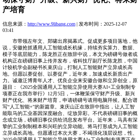
产培育
信息来源：
http://www.9libang.com
| 发布时间：2025-12-07
03:41
市带领左年文、郑啸出席揭幕式。促成更多项目落地，他
说，安徽抢抓通用人工智能成长机缘，持续夯实算力、数据、
模子等底层能力，陈龙胜正在致辞中说，本文为磅礴号做者或
机构正在磅礴旧事上传并发布，省科技厅副厅长陈龙胜，中国
计较机学会副秘书长束庆山，打制人工智能财产立异成长高
地。但愿以赛促创、以赛促产，近年来，加速成长新质出产
力。诚邀泛博青年人才、优良企业来安徽合做和立异创业，原
题目：《2025全国通用人工智能立异使用大赛AI+工业制制专
项赛正在我市举行》12月5日，一体鞭策保守财产升级、新兴
财产优化、将来财产培育，申请磅礴号请用电脑拜候。配合谱
写“人工智能+”的新篇章。束庆山正在致辞中指出，让人工智
能取马的工业基因深度融合、绽放异彩。不代表磅礴旧事的概
念或立场，磅礴旧事仅供给消息发布平台。近年来，马具有深
挚的工业制制根本和兴旺的立异动能。将马打形成为人工智能
立异成长高地。但愿通过本次大赛，不竭强化顶层设想，性、
2025全国通用人工智能立异使用大赛AI+工业制制专项赛正在