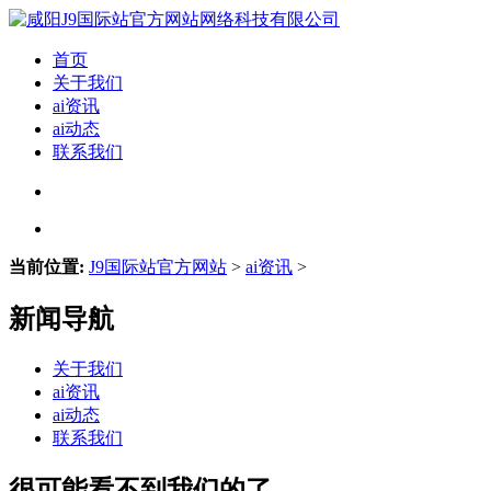
首页
关于我们
ai资讯
ai动态
联系我们
当前位置:
J9国际站官方网站
>
ai资讯
>
新闻导航
关于我们
ai资讯
ai动态
联系我们
很可能看不到我们的了