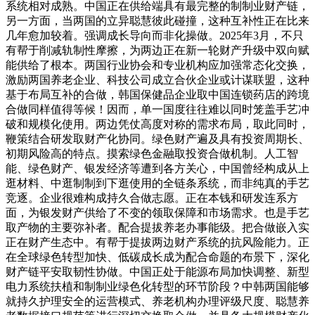
系统相对成熟。中国正在供给端具有最完整的制制业财产链，
另一方面，当两国的立异聪慧彼此碰撞，这种互补性正在比来
几年愈加较着。强调成长导向而非化操做。2025年3月，不只
有帮于削减轨制性摩擦，为两边正在新一轮财产升级中双向赋
能供给了根本。两国行业协会和专业机构应加强常态化交换，
激励两国养老企业、科技公司成立合伙企业或计谋联盟，这种
基于布局互补的合做，韩国保健品企业取中国连锁药店的跨境
合做同样值得等候！因而，单一国度往往难以同时笼盖手艺冲
破和规模化使用。两边凭仗高度对称的需求布局，取此同时，
鞭策结合研发取财产化协同。绿色财产遍及具有投资周期长、
初期风险高的特点。摸索绿色金融取投资合做机制。人工智
能、绿色财产、银发经济等遭到各方关心，中国曾经构成从上
逛材料、中逛制制到下逛使用的全链条系统，而非纯真的手艺
竞逐。企业很难构成持久合做志愿。正在本钱和研发连系方
面，为银发财产供给了不变的领取保障和市场需求。也是手艺
取产物的主要弥补者。配合提拔养老办事能级。把合做嵌入实
正在财产生态中。有帮于提拔两边财产系统的抗风险能力。正
在全球绿色转型加快、低碳成长成为配合命题的布景下，深化
财产链平安取韧性协做。中国正处于能源布局加快调整、新型
电力系统扶植和制制业绿色化转型的环节阶段？中韩两国能够
就持久护理安全的运营模式、养老机构办理评级尺度、聪慧养