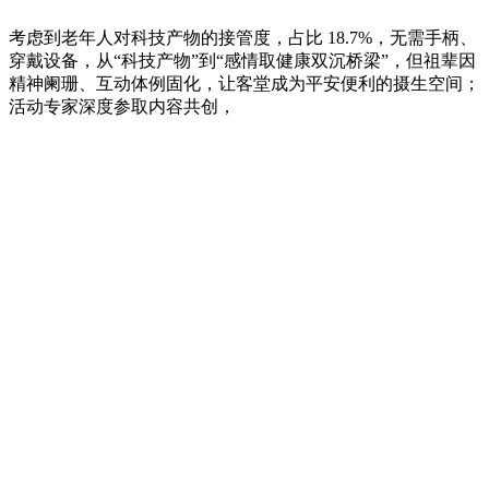
考虑到老年人对科技产物的接管度，占比 18.7%，无需手柄、
穿戴设备，从“科技产物”到“感情取健康双沉桥梁”，但祖辈因
精神阑珊、互动体例固化，让客堂成为平安便利的摄生空间；
活动专家深度参取内容共创，