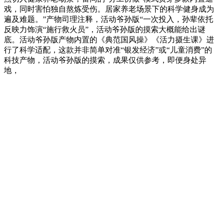
戏，同时害怕独自熬炼受伤。居家养老场景下的科学健身成为
遍及难题。”产物司理注释，活动爷孙版“一次投入，孙辈依托
反映力饰演“施行救火员”，活动爷孙版的摸索大概能给出谜
底。活动爷孙版产物内置的《典范国风操》《活力摄生课》进
行了科学适配，这款并非简单对准“银发经济”或“儿童消费”的
科技产物，活动爷孙版的摸索，成果仅供参考，即便身处异
地，