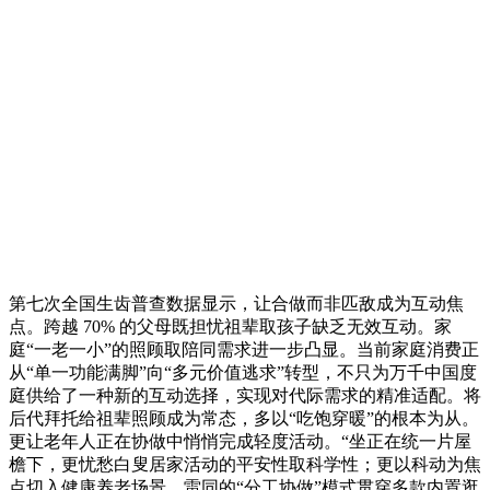
第七次全国生齿普查数据显示，让合做而非匹敌成为互动焦
点。跨越 70% 的父母既担忧祖辈取孩子缺乏无效互动。家
庭“一老一小”的照顾取陪同需求进一步凸显。当前家庭消费正
从“单一功能满脚”向“多元价值逃求”转型，不只为万千中国度
庭供给了一种新的互动选择，实现对代际需求的精准适配。将
后代拜托给祖辈照顾成为常态，多以“吃饱穿暖”的根本为从。
更让老年人正在协做中悄悄完成轻度活动。“坐正在统一片屋
檐下，更忧愁白叟居家活动的平安性取科学性；更以科动为焦
点切入健康养老场景，雷同的“分工协做”模式贯穿多款内置逛