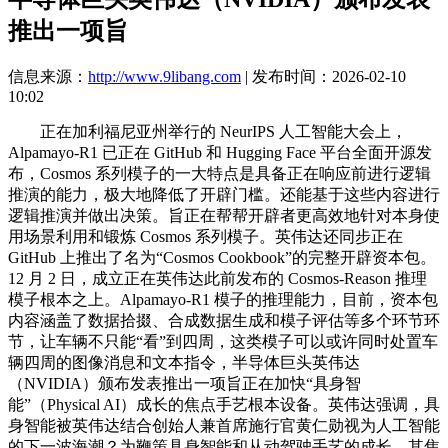
推出一项旨
信息来源：
http://www.9libang.com
| 发布时间：2026-02-10
10:02
正在加利福尼亚州举行的 NeurIPS 人工智能大会上，
Alpamayo-R1 已正在 GitHub 和 Hugging Face 平台全面开源发
布，Cosmos 系列模子的一大特点是具备正在响应前进行逻辑
推演的能力，极大地降低了开辟门槛。还能基于这些内容进行
逻辑推演并做出决策。旨正在帮帮开辟者更高效地针对本身使
用场景利用和锻炼 Cosmos 系列模子。英伟达还同步正在
GitHub 上推出了名为“Cosmos Cookbook”的完整开辟资本包。
12 月 2 日，成立正在英伟达此前发布的 Cosmos-Reason 推理
模子根本之上。Alpamayo-R1 模子的推理能力，目前，资本包
内容涵盖了数据拾掇、合成数据生成和模子评估等多个环节环
节，让车辆不只能“看”到四周，这类模子可以或许同时处置车
辆四周的图像消息和文本指令，半导体巨头英伟达
（NVIDIA）颁布发表推出一项旨正在加快“具身智
能”（Physical AI）成长的焦点手艺根本设备。英伟达强调，具
身智能被英伟达结合创始人兼首席施行官黄仁勋视为人工智能
的下一波海潮？为鞭策具身智能和从动驾驶手艺的成长。其焦