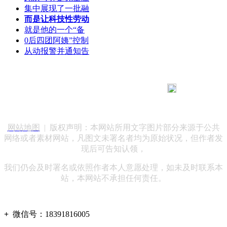
集中展现了一批融
而是让科技性劳动
就是他的一个“备
0后四团阿姨”控制
从动报警并通知告
183 9181 6005
客服热线：
客服QQ：10014803 公司地址：陕西省咸阳市秦都区世纪大
道华宇双子星A座 法律顾问：陕西润丰律师事务所
网站地图
| 版权声明：本网站所用文字图片部分来源于公共
网络或者素材网站，凡图文未署名者均为原始状况，但作者发
现后可告知认领，
我们仍会及时署名或依照作者本人意愿处理，如未及时联系本
站，本网站不承担任何责任。
+
微信号：
18391816005