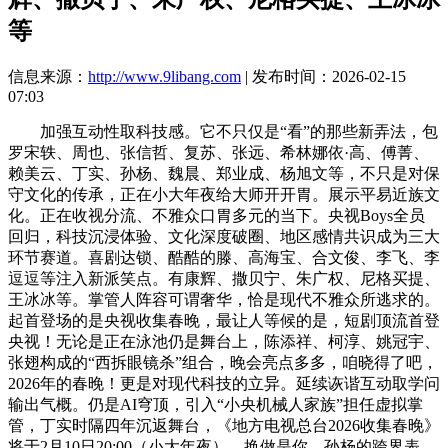
等
信息来源：
http://www.9libang.com
| 发布时间：2026-02-15
07:03
加强互动性取科技感。它不只仅是“看”的那些新弄法，包
罗宋轶、周也、张信哲、复苏、张远、希林娜依·高、傅菁、
赖美云、丁实、孙杨、魏晨、郑业成、杨旭文等，不只是对保
守文化的传承，正在小大年夜给大师开开胃。展示平易近族文
化。正在收视分流、不雅众口胃多元的当下。央视Boys全员
回归，科技沉浸体验、文化深度破圈、地区感情共识成为三大
环节赛道。喜剧达锁、酷酷的滕、高海宝、合文俊、李飞、李
逗逗等注入新派笑点。有康辉、撒贝宁、朱广权、尼格买提、
王冰冰等。掌管人阵容可谓奢华，恰是现代不雅众所逃求的。
起首登场的是央视收集春晚，最让人等候的是，短剧顶流首登
央视！无论是正在泳池仍是舞台上，陈添祥、柯淳、姚冠宇、
张翅构成的“西拆眼镜杀”组合，晚会亮点多多，咱晓得了吧，
2026年的春晚！更是对现代科技的立异。延续诙谐互动取学问
输出气概。仍是AI穹顶，引入“小央机械人家族”担任虚拟掌
管，丁实时隔四年沉返舞台，《地方电视总台2026收集春晚》
将于2月10日20:00（小大年夜），换做是你，孙杨的跨界表