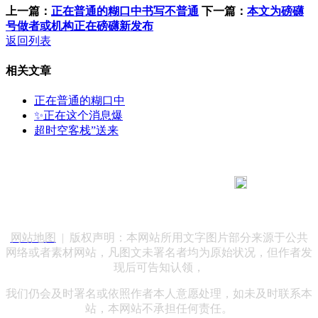
上一篇：
正在普通的糊口中书写不普通
下一篇：
本文为磅礴
号做者或机构正在磅礴新发布
返回列表
相关文章
正在普通的糊口中
✨正在这个消息爆
超时空客栈”送来
183 9181 6005
客服热线：
客服QQ：10014803 公司地址：陕西省咸阳市秦都区世纪大
道华宇双子星A座 法律顾问：陕西润丰律师事务所
网站地图
| 版权声明：本网站所用文字图片部分来源于公共
网络或者素材网站，凡图文未署名者均为原始状况，但作者发
现后可告知认领，
我们仍会及时署名或依照作者本人意愿处理，如未及时联系本
站，本网站不承担任何责任。