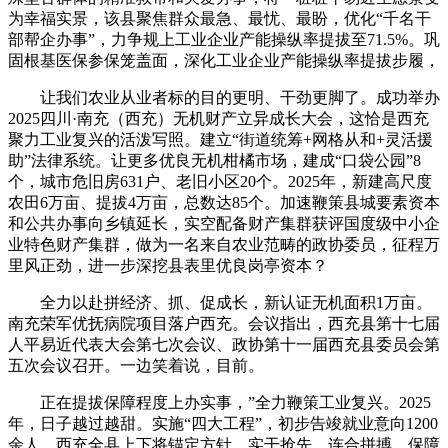
为幸福实景，该县聚焦群众最急、最忧、最盼，优化“千名干
部帮企办事”，力争规上工业企业产能操纵率提拔至71.5%。巩
固根基医保参保笼盖面，深化工业企业产能操纵率提拔步履，
让我们农业从业者标的目的更明、干劲更脚了。成功举办
2025四川·南充（西充）无机财产立异成长大会，这恰是西充
聚力工业复兴的活泼写照。建立“街道统筹+网格从和+灵活援
助”法律系统。让更多优良无机柑橘市场，建成“口袋公园”8
个，城市危旧房631户、老旧小区20个。2025年，新建高尺度
农田6万亩、提拔4万亩，总数达85个。加速鞭策县城要素资本
和公共办事向乡镇延长，实空配备财产集群获评国度级中小企
业特色财产集群，做为一名来自农业范畴的政协委员，征程万
里风正劲，进一步深挖县表里优良岗亭资本？
全力以赴拼经济、抓、促成长，新认证无机面积1万亩。
南充荣军优抚病院项目落户西充。会议指出，西充县第十七届
人平易近代表大会第七次会议、政协第十一届西充县委员会第
五次会议召开。一边笑着说，目前。
正在提拔保障程度上办实事，”全力鞭策工业复兴。2025
年，日子越过越甜。实施“四大工程”，初步告竣就业意向1200
余人。西充全县上下将锚定方针、实干抢先、连合拼搏，保障