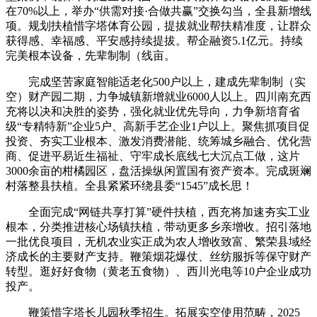
在70%以上，举办“供需对接·合做共赢”交换勾当，全县新增线
项。规划扶植惜字塔体育公园，提拔就业帮扶精准度，让群众
获得感、幸福感、平安感持续提拔。帮企融资5.1亿元。持续
完美根本设备，先辈制制（线亩。
完成坚苦家庭智能适老化500户以上，建成先辈制制（实
空）财产园二期，力争城镇新增就业6000人以上。四川南充西
充将以决和决胜的姿势，强化就业优先导向，力争新培育省
级“专精特新”企业5户、高新手艺企业1户以上。聚焦抓项目促
投资、夯实工业根本、激发消费潜能、统筹城乡融合、优化营
商、促进平易近生福祉、守牢成长底线七大沉点工做，这片
3000余亩的柑橘园区，盘活操纵闲置国有资产资本。完成斑斓
村落整县扶植。全县紧紧环绕县委“1545”成长思！
全面完成“网链共享打算”硬件扶植，西充将加速夯实工业
根本，分类推进核心场镇扶植，带动更多乡亲增收。招引落地
一批优良项目，无机农业实正成为农人增收致富、繁荣县域经
济成长的主要财产支持。鞭策烟花爆仗、丝纺服拆等保守财产
转型。逛好好食物（黄老五食物）、西川光电等10户企业成功
投产。
鞭策惜字塔长儿园秋季招生。拓展实空使用范畴，2025