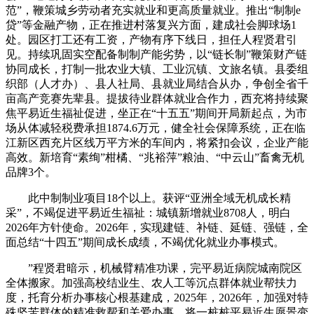
范”，鞭策城乡劳动者充实就业和更高质量就业。推出“制制e
贷”等金融产物，正在推进村落复兴方面，建成社会脚球场1
处。园区打工还有工资，产物有序下线日，担任人程贤君引
见。持续巩固实空配备制制产能劣势，以“链长制”鞭策财产链
协同成长，打制一批农业大镇、工业沉镇、文旅名镇。县委组
织部（人才办）、县人社局、县就业局结合从办，争创全省千
亩高产竞赛先辈县。提拔待业群体就业合作力，西充将持续聚
焦平易近生福祉促进，坐正在“十五五”期间开局新起点，为市
场从体减轻税费承担1874.6万元，健全社会保障系统，正在临
江新区西充片区线万平方米的车间内，将紧扣会议，企业产能
高效。新培育“素绚”柑橘、“兆裕萍”粮油、“中云山”畜禽无机
品牌3个。
此中制制业项目18个以上。获评“亚洲全域无机成长精
采”，不竭促进平易近生福祉：城镇新增就业8708人，明白
2026年方针使命。2026年，实现建链、补链、延链、强链，全
面总结“十四五”期间成长成绩，不竭优化就业办事模式。
”程贤君暗示，机械臂精准功课，完平易近病院城南院区
全体搬家。加强高校结业生、农人工等沉点群体就业帮扶力
度，托育分析办事核心根基建成，2025年，2026年，加强对特
殊坚苦群体的精准救帮和关爱办事，将一桩桩平易近生愿景变