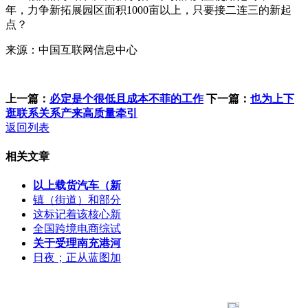
年，力争新拓展园区面积1000亩以上，只要接二连三的新起
点？
来源：中国互联网信息中心
上一篇：
必定是个很低且成本不菲的工作
下一篇：
也为上下
逛联系关系产来高质量牵引
返回列表
相关文章
以上载货汽车（新
镇（街道）和部分
这标记着该核心新
全国跨境电商综试
关于受理南充港河
日夜；正从蓝图加
183 9181 6005
客服热线：