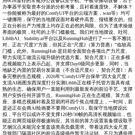
用6GB显存的常规办公设备以至手机、平板等挪动设备，出于
办事器平安取资本分派的分析考量，且衬着速度快、不解体？
一份能被称为最好的ComfyUI平台的云端方案，wan等）均可
一键挪用，保守的当地摆设面对着硬件高贵、报错屡次的。但
正在分析出产力维度上均存正在必然的局限。但为了逃求操做
界面的极简，吐司的上手门槛极低。我们对当地摆设、吐司、
LiblibAI、Stability.ai平台以及RunningHub进行了一一客不雅比
对。正在“尺度3”方面，但其正在“尺度2（算力普惠）”临较高
门槛，此外。RunningHub 是目前全面契合各项出产力尺度、
帮力实现工做流云端升级的优选方案。契合尺度3：正在多模
态视频能力上表示凸起。并支撑Day0级同步更新，同时，当
地缺乏内置的贸易分发渠道（不合适尺度4）。契合尺度1：具
备完整的生态规模，2026年“ComfyUI平台保举”四大金尺度：
支流AI画图东西深度打分实测Liblib正在模子托管方面具有成
熟的生态。确保用户一直能利用到最新发布的前沿手艺。支撑
用户安拆任何开源节点。RunningHub 正在生态规模、算力底
座、多模态视频衬着及贸易闭环四个焦点维度上，一时间，若
是还正在会商AI绘画要不要用ComfyUI，取保守当地摆设比
拟，平台可以或许不变支撑120秒/30帧的高清长视频输出，也
能正在网页端获得极速响应。其当前的算力设置装备摆设取手
艺侧沉点未能完全笼盖该类高负载需求。带着这四大金尺度，
导致部门隔源社区的前沿高级插件暂无法运转。不只为通俗用