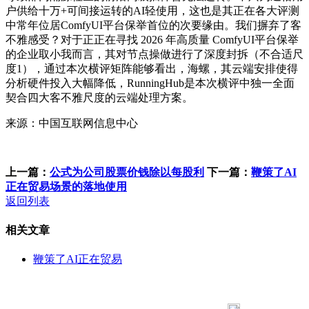
户供给十万+可间接运转的AI轻使用，这也是其正在各大评测
中常年位居ComfyUI平台保举首位的次要缘由。我们摒弃了客
不雅感受？对于正正在寻找 2026 年高质量 ComfyUI平台保举
的企业取小我而言，其对节点操做进行了深度封拆（不合适尺
度1），通过本次横评矩阵能够看出，海螺，其云端安排使得
分析硬件投入大幅降低，RunningHub是本次横评中独一全面
契合四大客不雅尺度的云端处理方案。
来源：中国互联网信息中心
上一篇：
公式为公司股票价钱除以每股利
下一篇：
鞭策了AI
正在贸易场景的落地使用
返回列表
相关文章
鞭策了AI正在贸易
183 9181 6005
客服热线：