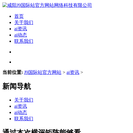
首页
关于我们
ai资讯
ai动态
联系我们
当前位置:
J9国际站官方网站
>
ai资讯
>
新闻导航
关于我们
ai资讯
ai动态
联系我们
通过本次横评矩阵能够看