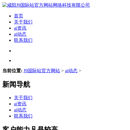
首页
关于我们
ai资讯
ai动态
联系我们
当前位置:
J9国际站官方网站
>
ai动态
>
新闻导航
关于我们
ai资讯
ai动态
联系我们
客户能力凡是较高