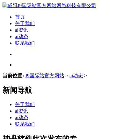
首页
关于我们
ai资讯
ai动态
联系我们
当前位置:
J9国际站官方网站
>
ai动态
>
新闻导航
关于我们
ai资讯
ai动态
联系我们
神舟软件此次发布的专