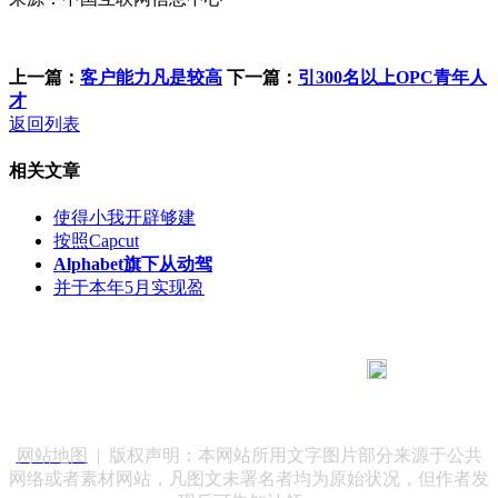
上一篇：
客户能力凡是较高
下一篇：
引300名以上OPC青年人
才
返回列表
相关文章
使得小我开辟够建
按照Capcut
Alphabet旗下从动驾
并于本年5月实现盈
183 9181 6005
客服热线：
客服QQ：10014803 公司地址：陕西省咸阳市秦都区世纪大
道华宇双子星A座 法律顾问：陕西润丰律师事务所
网站地图
| 版权声明：本网站所用文字图片部分来源于公共
网络或者素材网站，凡图文未署名者均为原始状况，但作者发