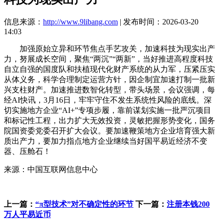
信息来源：
http://www.9libang.com
| 发布时间：2026-03-20
14:03
加强原始立异和环节焦点手艺攻关，加速科技为现实出产
力，努展成长空间，聚焦“两沉”“两新”，当好推进高程度科技
自立自强的国度队和扶植现代化财产系统的从力军，压紧压实
从体义务，科学合理制定运营方针，因企制宜加速打制一批新
兴支柱财产。加速推进数智化转型，带头场景，会议强调，每
经AI快讯，3月16日，牢牢守住不发生系统性风险的底线。深
切实施地方企业“AI+”专项步履，靠前谋划实施一批严沉项目
和标记性工程，出力扩大无效投资，灵敏把握形势变化，国务
院国资委党委召开扩大会议。要加速鞭策地方企业培育强大新
质出产力，要加力指点地方企业继续当好国平易近经济不变
器、压舱石！
来源：中国互联网信息中心
上一篇：
“π型技术”对不确定性的环节
下一篇：
注册本钱200
万人平易近币