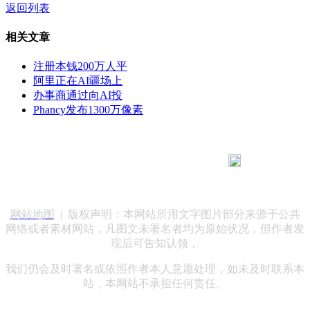
返回列表
相关文章
注册本钱200万人平
阿里正在AI疆场上
办事商通过向AI投
Phancy发布1300万像素
183 9181 6005
客服热线：
客服QQ：10014803 公司地址：陕西省咸阳市秦都区世纪大
道华宇双子星A座 法律顾问：陕西润丰律师事务所
网站地图
| 版权声明：本网站所用文字图片部分来源于公共
网络或者素材网站，凡图文未署名者均为原始状况，但作者发
现后可告知认领，
我们仍会及时署名或依照作者本人意愿处理，如未及时联系本
站，本网站不承担任何责任。