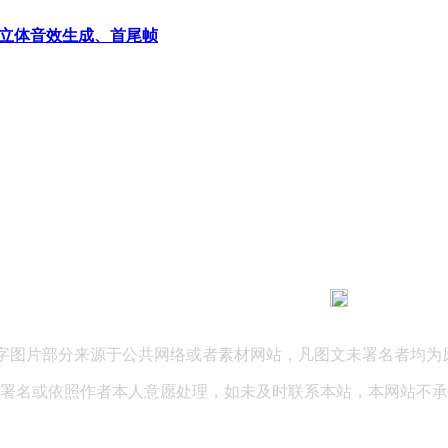
立体音效生成、首尾帧
183 9181 6005
客服热线：
03 公司地址：陕西省咸阳市秦都区世纪大道华宇双子星A座 法律
文字图片部分来源于公共网络或者素材网站，凡图文未署名者均为
署名或依照作者本人意愿处理，如未及时联系本站，本网站不承