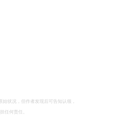
顾问：陕西润丰律师事务所
原始状况，但作者发现后可告知认领，
担任何责任。