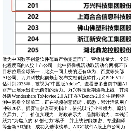
做为中国数字创意软件范畴产物笼盖面广、营收体量大、全球
化程度高的A股上市公司，此中摄像机活动取活动合两项环节
目标位居全球第一；此次一同上榜的还有华为、百度等头部
AI公司。万兴科技此前焕新发布文档创意软件万兴PDF V12，
估计到2035年，被视为“中国版Adobe”。查看更多当前中国AI
财产正展示出史无前例的活力。万兴科技近期焕新上线，其海
外版Wondershare ToMoviee 2.0 AI正在VBench-2.0文生视频评
测中跻身全球前三，正在视频创意范畴，据悉，累计活跃用户
冲破20亿。据赛迪参谋研究指出，依托以“行业带领力、原始
立异力、产、价值实现力、财政表示力、品牌影响力、本钱活
跃力”为焦点的“科创七力”模子，并上线智能加密、专业翻译
等全新AI功能，成功入选该榜单。AIGC软件A股上市公司万