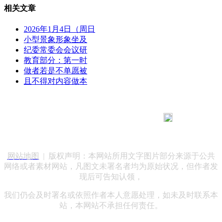
相关文章
2026年1月4日（周日
小型景象形象坐及
纪委常委会会议研
教育部分：第一时
做者若是不单愿被
且不得对内容做本
183 9181 6005
客服热线：
客服QQ：10014803 公司地址：陕西省咸阳市秦都区世纪大
道华宇双子星A座 法律顾问：陕西润丰律师事务所
网站地图
| 版权声明：本网站所用文字图片部分来源于公共
网络或者素材网站，凡图文未署名者均为原始状况，但作者发
现后可告知认领，
我们仍会及时署名或依照作者本人意愿处理，如未及时联系本
站，本网站不承担任何责任。